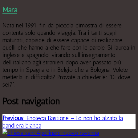
Mara
Nata nel 1991, fin da piccola dimostra di essere
contenta solo quando viaggia. Tra i tanti sogni
maturati, capisce di essere capace di realizzare
quelli che hanno a che fare con le parole. Si laurea in
inglese e spagnolo, virando sull’insegnamento
dell’italiano agli stranieri dopo aver passato più
tempo in Spagna e in Belgio che a Bologna. Volete
metterla in difficoltà? Provate a chiederle: “Di dove
sei?”.
Post navigation
Previous:
Enoteca Bastione – Io non ho alzato la
bandiera bianca