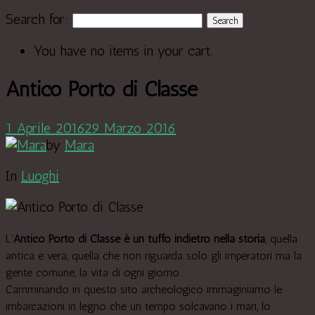
Search for:
You have no items in your cart.
Antico Porto di Classe
1 Aprile 2016
29 Marzo 2016
by
Mara
In
Luoghi
.
L'
Antico Porto di Classe è un tuffo indietro nella storia
, quella
antica e vera, quella che non riguarda solo gli imperatori ma la
gente comune, la vita di ogni giorno.
Camminando in questo sito archeologico immaginiamo le
imbarcazioni in legno che un tempo solcavano i mari, lo