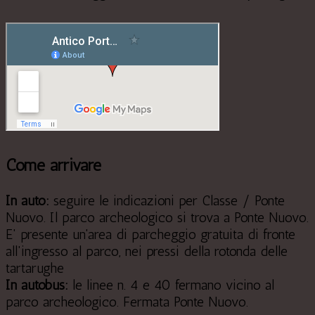
Come arrivare
In auto:
seguire le indicazioni per Classe / Ponte
Nuovo. Il parco archeologico si trova a Ponte Nuovo.
E' presente un'area di parcheggio gratuita di fronte
all'ingresso al parco, nei pressi della rotonda delle
tartarughe
In autobus:
le linee n. 4 e 40 fermano vicino al
parco archeologico. Fermata Ponte Nuovo.