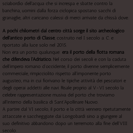
sciabordìo dell'acqua che si increspa e sbatte contro la
banchina, uomini dalla forza ciclopica spostano sacchi di
granaglie, altri caricano calessi di merci arrivate da chissà dove.
A pochi chilometri dal centro città sorge il sito archeologico
dell'antico porto di Classe
, costruito nel I secolo a. C. e
riportato alla luce solo nel 2015.
Non era un porto qualunque:
era il porto della flotta romana
che difendeva l’Adriatico.
Nel corso dei secoli e con la caduta
dell’impero romano d’occidente, il porto divenne semplicemente
commerciale, rimpicciolito rispetto all’imponente porto
augusteo, ma in cui fiorivano le tipiche attività dei pescatori e
degli operai addetti alle navi. Risale proprio al V-VI secolo la
celebre rappresentazione musiva del porto che troviamo
all'interno della basilica di Sant’Apollinare Nuovo.
A partire dal VI secolo, il porto e la città vennero ripetutamente
attaccate e saccheggiate dai Longobardi sino a giungere al
suo definitivo abbandono dopo un terremoto alla fine dell’VIII
secolo.