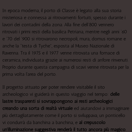
In epoca moderna, il porto di Classe è legato alla sua storia
misteriosa e connessa ai ritrovamenti fortuiti, spesso durante i
lavori dei contadini della zona. Alla fine dell’800 vennero
ritrovati i primi resti della basilica Petriana, mentre negli anni ‘60
e ‘70 del ‘900 si ritrovarono necropoli, mura, domus romane e
anche la “testa di Tyche”, esposta al Museo Nazionale di
Ravenna. Tra il 1975 e il 1977 venne ritrovata una fornace di
ceramica, individuata grazie ai numerosi resti di anfore rinvenuti.
Proprio durante questa campagna di scavi venne ritrovata per la
prima volta l’area del porto.
Il progetto attuato per poter rendere visitabile il sito
archeologico vi guiderà in questo viaggio nel tempo:
delle
lastre trasparenti si sovrappongono ai resti archeologici
creando una sorta di realtà virtuale
ed aiutandovi a immaginare
più dettagliatamente come il porto si sviluppava, un ponticello
vi condurrà da banchina a banchina, e
al crepuscolo
un'illuminazione suggestiva renderà il tutto ancora più magico
.